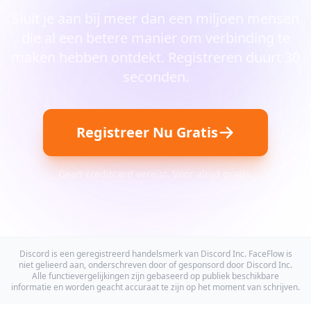
Sluit je aan bij meer dan een miljoen mensen
die al een betere manier om verbinding te
maken hebben ontdekt. Registreren duurt 30
seconden.
Registreer Nu Gratis
Geen creditcard vereist. Voor altijd gratis.
Discord is een geregistreerd handelsmerk van Discord Inc. FaceFlow is
niet gelieerd aan, onderschreven door of gesponsord door Discord Inc.
Alle functievergelijkingen zijn gebaseerd op publiek beschikbare
informatie en worden geacht accuraat te zijn op het moment van schrijven.