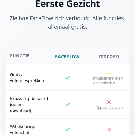
Eerste Gezicht
Zie hoe FaceFlow zich verhoudt. Alle functies,
allemaal gratis.
FUNCTIE
FACEFLOW
DISCORD
Gratis
Kwaliteitslimieten
videogesprekken
op gratis tier
Browsergebaseerd
(geen
App aanbevolen
download)
Willekeurige
videochat