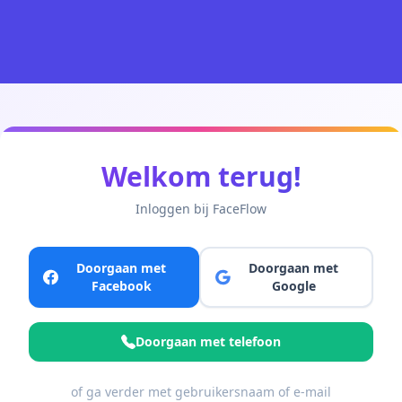
Welkom terug!
Inloggen bij FaceFlow
Doorgaan met
Doorgaan met
Facebook
Google
Doorgaan met telefoon
of ga verder met gebruikersnaam of e-mail