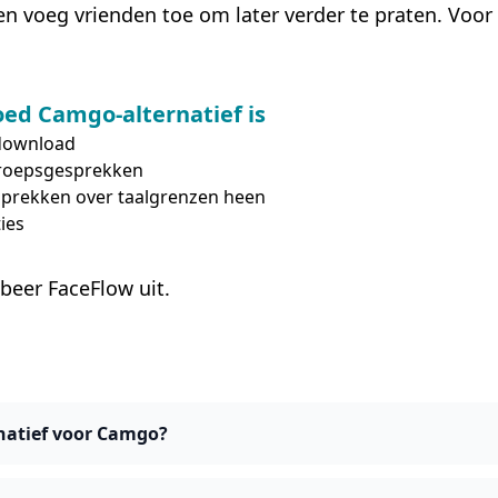
n voeg vrienden toe om later verder te praten. Voo
ed Camgo-alternatief is
 download
roepsgesprekken
sprekken over taalgrenzen heen
ies
obeer FaceFlow uit.
rnatief voor Camgo?