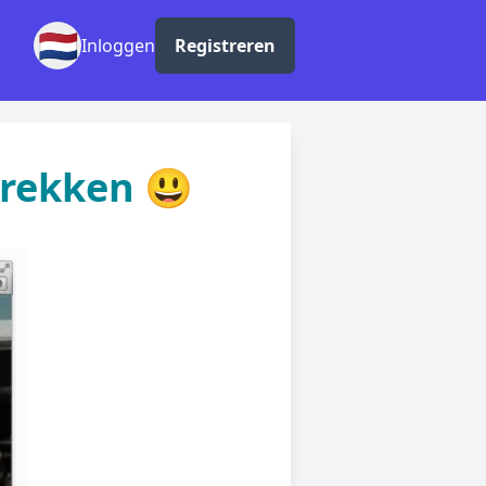
🇳🇱
Inloggen
Registreren
prekken 😃