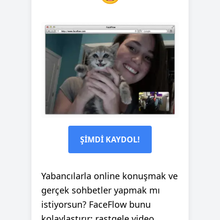
ŞİMDİ KAYDOL!
Yabancılarla online konuşmak ve
gerçek sohbetler yapmak mı
istiyorsun? FaceFlow bunu
kolaylaştırır: rastgele video