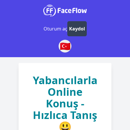
Oturum aç
Kaydol
🇹🇷
Yabancılarla
Online
Konuş -
Hızlıca Tanış
😃