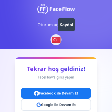
Oturum aç
Kaydol
🇹🇷
Tekrar hoş geldiniz!
FaceFlow'a giriş yapın
Facebook ile Devam Et
Google ile Devam Et