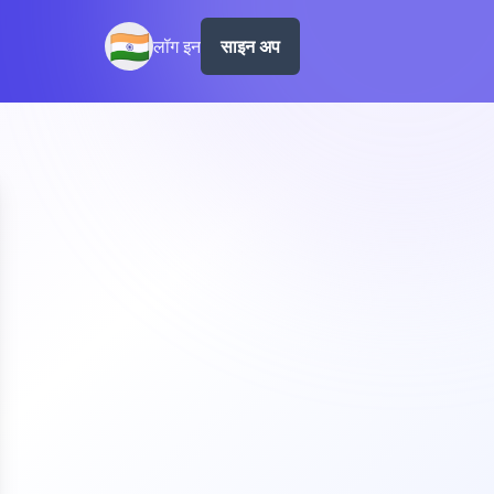
🇮🇳
लॉग इन
साइन अप