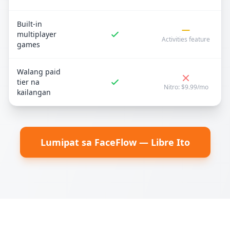
Built-in
multiplayer
Activities feature
games
Walang paid
tier na
Nitro: $9.99/mo
kailangan
Lumipat sa FaceFlow — Libre Ito