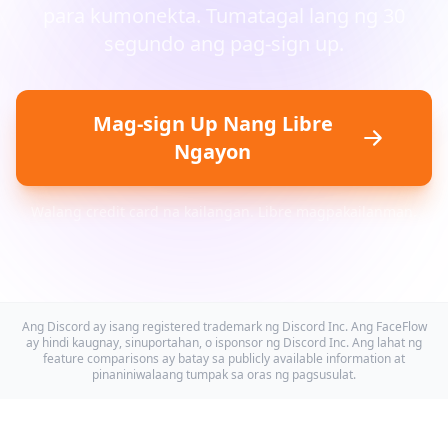
para kumonekta. Tumatagal lang ng 30
segundo ang pag-sign up.
Mag-sign Up Nang Libre
Ngayon
Walang credit card na kailangan. Libre magpakailanman.
Ang Discord ay isang registered trademark ng Discord Inc. Ang FaceFlow
ay hindi kaugnay, sinuportahan, o isponsor ng Discord Inc. Ang lahat ng
feature comparisons ay batay sa publicly available information at
pinaniniwalaang tumpak sa oras ng pagsusulat.