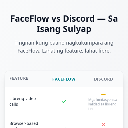
FaceFlow vs Discord — Sa
Isang Sulyap
Tingnan kung paano nagkukumpara ang
FaceFlow. Lahat ng feature, lahat libre.
FEATURE
FACEFLOW
DISCORD
Libreng video
Mga limitasyon sa
calls
kalidad sa libreng
tier
Browser-based