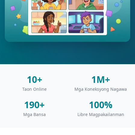
10+
1M+
Taon Online
Mga Koneksyong Nagawa
190+
100%
Mga Bansa
Libre Magpakailanman