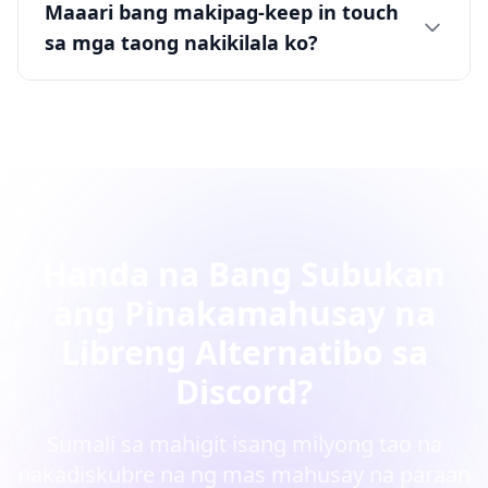
Maaari bang makipag-keep in touch
sa mga taong nakikilala ko?
Handa na Bang Subukan
ang Pinakamahusay na
Libreng Alternatibo sa
Discord?
Sumali sa mahigit isang milyong tao na
nakadiskubre na ng mas mahusay na paraan