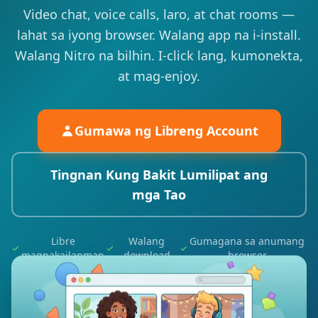
Video chat, voice calls, laro, at chat rooms —
lahat sa iyong browser. Walang app na i-install.
Walang Nitro na bilhin. I-click lang, kumonekta,
at mag-enjoy.
Gumawa ng Libreng Account
Tingnan Kung Bakit Lumilipat ang
mga Tao
Libre
Walang
Gumagana sa anumang
magpakailanman
download
browser