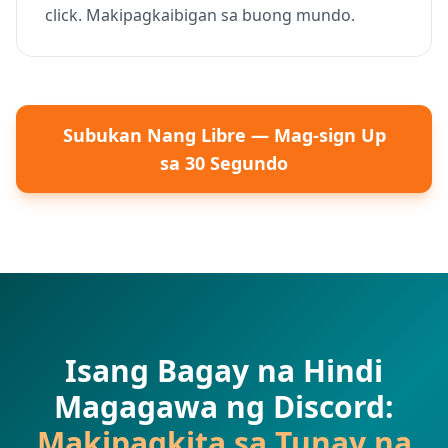
click. Makipagkaibigan sa buong mundo.
Subukan Nang Libre — Mag-sign Up
sa 30 Segundo
Isang Bagay na Hindi
Magagawa ng Discord:
Makipagkita sa Tunay na