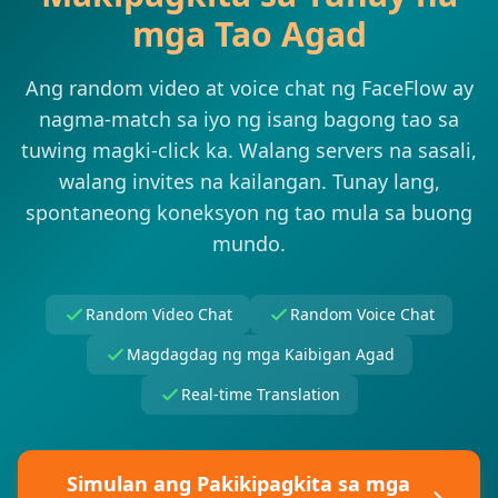
mga Tao Agad
Ang random video at voice chat ng FaceFlow ay
nagma-match sa iyo ng isang bagong tao sa
tuwing magki-click ka. Walang servers na sasali,
walang invites na kailangan. Tunay lang,
spontaneong koneksyon ng tao mula sa buong
mundo.
Random Video Chat
Random Voice Chat
Magdagdag ng mga Kaibigan Agad
Real-time Translation
Simulan ang Pakikipagkita sa mga