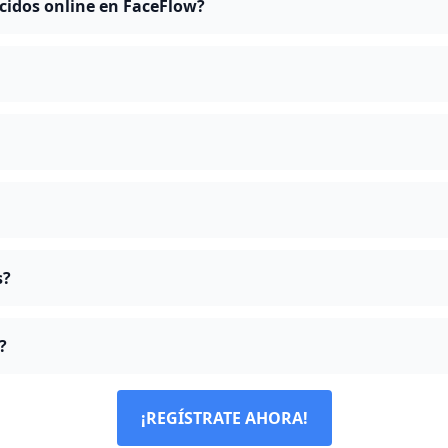
idos online en FaceFlow?
s?
?
¡REGÍSTRATE AHORA!